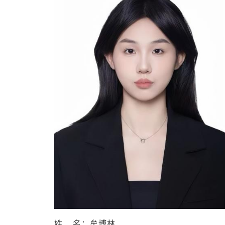
姓 名：牟博林