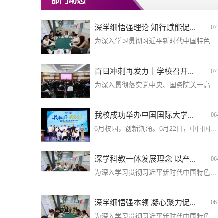
部门动态
深学细悟强理论 知行赋能促...
07
为深入学习贯彻习近平新时代中国特色...
百日冲刺再发力｜学校召开...
07
为深入贯彻落实党中央、国务院关于高...
我校成功举办中国国际大学...
06
6月校园，创新潮涌。6月22日，中国国...
深学科教一体发展理念 以产...
06
为深入学习贯彻习近平新时代中国特色...
深学细悟强本领 凝心聚力促...
06
为深入学习贯彻习近平新时代中国特色...