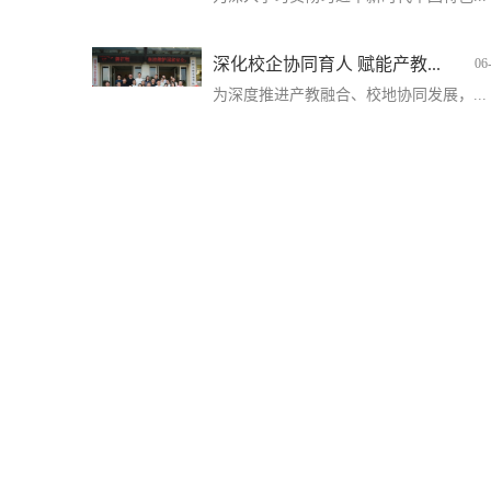
深化校企协同育人 赋能产教...
06
为深度推进产教融合、校地协同发展，...