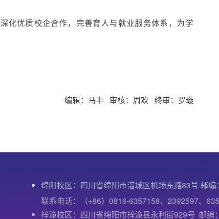
，深化优质校企合作，完善育人与就业服务体系，为学
编辑：马丰 审核：周欢 终审：罗璇
绵阳校区：四川省绵阳市涪城区机场东路83号 邮编：6
联系电话：（+86）0816-6357158、2392597、635
梓潼校区：四川省绵阳市梓潼县永利街929号 邮编：6