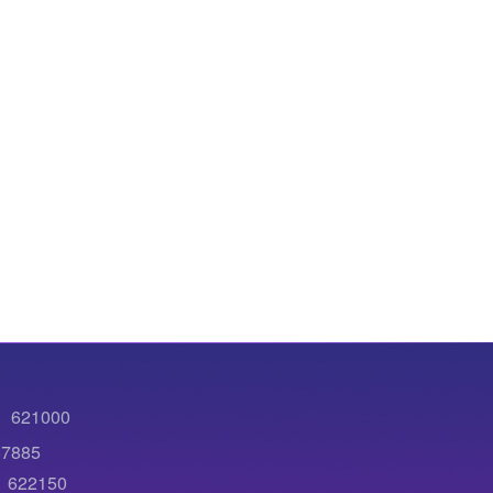
21000
7885
22150