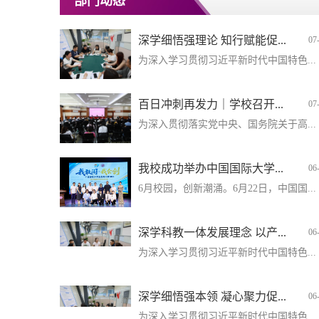
部门动态
深学细悟强理论 知行赋能促...
07
为深入学习贯彻习近平新时代中国特色...
百日冲刺再发力｜学校召开...
07
为深入贯彻落实党中央、国务院关于高...
我校成功举办中国国际大学...
06
6月校园，创新潮涌。6月22日，中国国...
深学科教一体发展理念 以产...
06
为深入学习贯彻习近平新时代中国特色...
深学细悟强本领 凝心聚力促...
06
为深入学习贯彻习近平新时代中国特色...